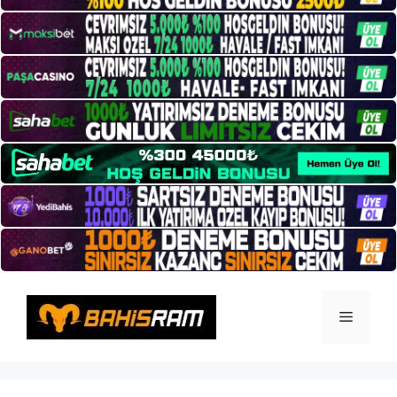
İçeriğe
atla
Menü