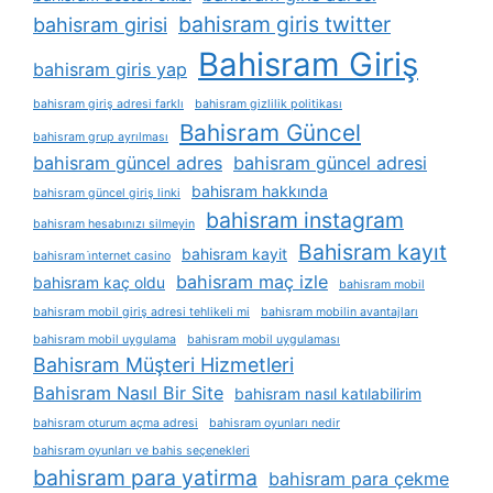
bahisram giris twitter
bahisram girisi
Bahisram Giriş
bahisram giris yap
bahisram giriş adresi farklı
bahisram gizlilik politikası
Bahisram Güncel
bahisram grup ayrılması
bahisram güncel adres
bahisram güncel adresi
bahisram hakkında
bahisram güncel giriş linki
bahisram instagram
bahisram hesabınızı silmeyin
Bahisram kayıt
bahisram kayit
bahisram i̇nternet casino
bahisram maç izle
bahisram kaç oldu
bahisram mobil
bahisram mobil giriş adresi tehlikeli mi
bahisram mobilin avantajları
bahisram mobil uygulama
bahisram mobil uygulaması
Bahisram Müşteri Hizmetleri
Bahisram Nasıl Bir Site
bahisram nasıl katılabilirim
bahisram oturum açma adresi
bahisram oyunları nedir
bahisram oyunları ve bahis seçenekleri
bahisram para yatirma
bahisram para çekme