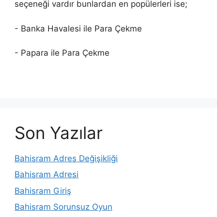
seçeneği vardır bunlardan en popülerleri ise;
- Banka Havalesi ile Para Çekme
- Papara ile Para Çekme
Son Yazılar
Bahisram Adres Değişikliği
Bahisram Adresi
Bahisram Giriş
Bahisram Sorunsuz Oyun