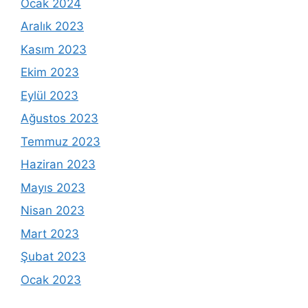
Ocak 2024
Aralık 2023
Kasım 2023
Ekim 2023
Eylül 2023
Ağustos 2023
Temmuz 2023
Haziran 2023
Mayıs 2023
Nisan 2023
Mart 2023
Şubat 2023
Ocak 2023