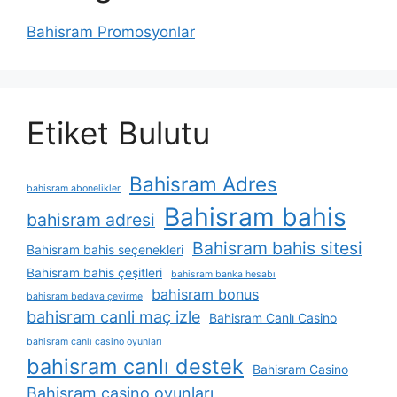
Bahisram Promosyonlar
Etiket Bulutu
Bahisram Adres
bahisram abonelikler
Bahisram bahis
bahisram adresi
Bahisram bahis sitesi
Bahisram bahis seçenekleri
Bahisram bahis çeşitleri
bahisram banka hesabı
bahisram bonus
bahisram bedava çevirme
bahisram canli maç izle
Bahisram Canlı Casino
bahisram canlı casino oyunları
bahisram canlı destek
Bahisram Casino
Bahisram casino oyunları