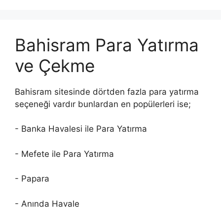
Bahisram Para Yatırma
ve Çekme
Bahisram sitesinde dörtden fazla para yatırma
seçeneği vardır bunlardan en popülerleri ise;
- Banka Havalesi ile Para Yatırma
- Mefete ile Para Yatırma
- Papara
- Anında Havale