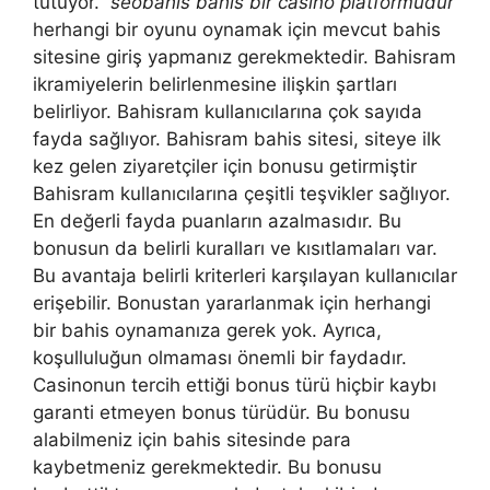
tutuyor.
seobahis bahis bir casino platformudur
herhangi bir oyunu oynamak için mevcut bahis
sitesine giriş yapmanız gerekmektedir. Bahisram
ikramiyelerin belirlenmesine ilişkin şartları
belirliyor. Bahisram kullanıcılarına çok sayıda
fayda sağlıyor. Bahisram bahis sitesi, siteye ilk
kez gelen ziyaretçiler için bonusu getirmiştir
Bahisram kullanıcılarına çeşitli teşvikler sağlıyor.
En değerli fayda puanların azalmasıdır. Bu
bonusun da belirli kuralları ve kısıtlamaları var.
Bu avantaja belirli kriterleri karşılayan kullanıcılar
erişebilir. Bonustan yararlanmak için herhangi
bir bahis oynamanıza gerek yok. Ayrıca,
koşulluluğun olmaması önemli bir faydadır.
Casinonun tercih ettiği bonus türü hiçbir kaybı
garanti etmeyen bonus türüdür. Bu bonusu
alabilmeniz için bahis sitesinde para
kaybetmeniz gerekmektedir. Bu bonusu