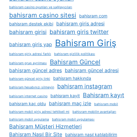
bahisram casino oyunları ve sağlayıcıları
bahisram casino sitesi
bahisram com
bahisram giris adresi
bahisram destek ekibi
bahisram giris twitter
bahisram girisi
Bahisram Giriş
bahisram giris yap
bahisram giriş adresi farklı
bahisram gizlilik politikası
Bahisram Güncel
bahisram grup ayrılması
bahisram güncel adres
bahisram güncel adresi
bahisram hakkında
bahisram güncel giriş linki
bahisram instagram
bahisram hesabınızı silmeyin
Bahisram kayıt
bahisram kayit
bahisram i̇nternet casino
bahisram maç izle
bahisram kaç oldu
bahisram mobil
bahisram mobil giriş adresi tehlikeli mi
bahisram mobilin avantajları
bahisram mobil uygulama
bahisram mobil uygulaması
Bahisram Müşteri Hizmetleri
Bahisram Nasıl Bir Site
bahisram nasıl katılabilirim