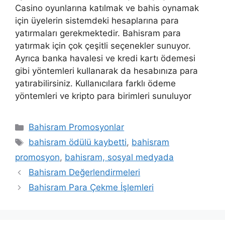
Casino oyunlarına katılmak ve bahis oynamak
için üyelerin sistemdeki hesaplarına para
yatırmaları gerekmektedir. Bahisram para
yatırmak için çok çeşitli seçenekler sunuyor.
Ayrıca banka havalesi ve kredi kartı ödemesi
gibi yöntemleri kullanarak da hesabınıza para
yatırabilirsiniz. Kullanıcılara farklı ödeme
yöntemleri ve kripto para birimleri sunuluyor
Kategoriler
Bahisram Promosyonlar
Etiketler
bahisram ödülü kaybetti
,
bahisram
promosyon
,
bahisram, sosyal medyada
Bahisram Değerlendirmeleri
Bahisram Para Çekme İşlemleri