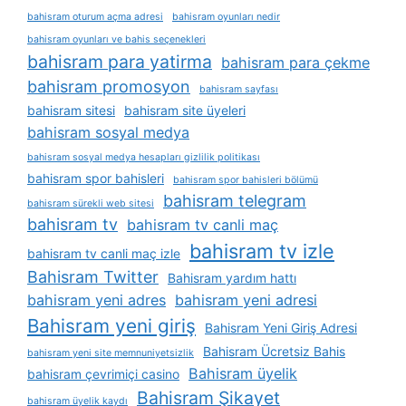
bahisram oturum açma adresi
bahisram oyunları nedir
bahisram oyunları ve bahis seçenekleri
bahisram para yatirma
bahisram para çekme
bahisram promosyon
bahisram sayfası
bahisram sitesi
bahisram site üyeleri
bahisram sosyal medya
bahisram sosyal medya hesapları gizlilik politikası
bahisram spor bahisleri
bahisram spor bahisleri bölümü
bahisram telegram
bahisram sürekli web sitesi
bahisram tv
bahisram tv canli maç
bahisram tv izle
bahisram tv canli maç izle
Bahisram Twitter
Bahisram yardım hattı
bahisram yeni adres
bahisram yeni adresi
Bahisram yeni giriş
Bahisram Yeni Giriş Adresi
Bahisram Ücretsiz Bahis
bahisram yeni site memnuniyetsizlik
Bahisram üyelik
bahisram çevrimiçi casino
Bahisram Şikayet
bahisram üyelik kaydı