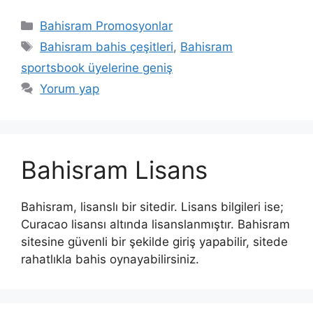
Kategoriler
Bahisram Promosyonlar
Etiketler
Bahisram bahis çeşitleri
,
Bahisram
sportsbook üyelerine geniş
Yorum yap
Bahisram Lisans
Bahisram, lisanslı bir sitedir. Lisans bilgileri ise;
Curacao lisansı altında lisanslanmıştır. Bahisram
sitesine güvenli bir şekilde giriş yapabilir, sitede
rahatlıkla bahis oynayabilirsiniz.