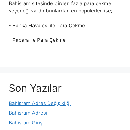
Bahisram sitesinde birden fazla para çekme
seçeneği vardır bunlardan en popülerleri ise;
- Banka Havalesi ile Para Çekme
- Papara ile Para Çekme
Son Yazılar
Bahisram Adres Değişikliği
Bahisram Adresi
Bahisram Giriş