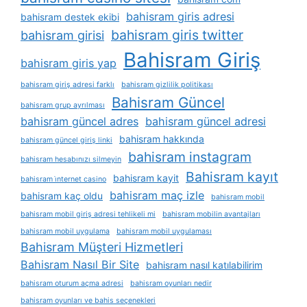
bahisram giris adresi
bahisram destek ekibi
bahisram giris twitter
bahisram girisi
Bahisram Giriş
bahisram giris yap
bahisram giriş adresi farklı
bahisram gizlilik politikası
Bahisram Güncel
bahisram grup ayrılması
bahisram güncel adres
bahisram güncel adresi
bahisram hakkında
bahisram güncel giriş linki
bahisram instagram
bahisram hesabınızı silmeyin
Bahisram kayıt
bahisram kayit
bahisram i̇nternet casino
bahisram maç izle
bahisram kaç oldu
bahisram mobil
bahisram mobil giriş adresi tehlikeli mi
bahisram mobilin avantajları
bahisram mobil uygulama
bahisram mobil uygulaması
Bahisram Müşteri Hizmetleri
Bahisram Nasıl Bir Site
bahisram nasıl katılabilirim
bahisram oturum açma adresi
bahisram oyunları nedir
bahisram oyunları ve bahis seçenekleri