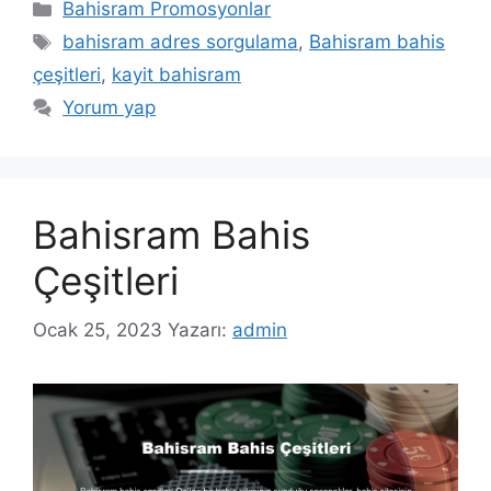
Kategoriler
Bahisram Promosyonlar
Etiketler
bahisram adres sorgulama
,
Bahisram bahis
çeşitleri
,
kayit bahisram
Yorum yap
Bahisram Bahis
Çeşitleri
Ocak 25, 2023
Yazarı:
admin