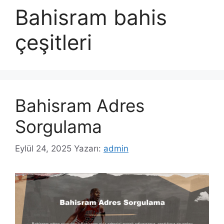
Bahisram bahis
çeşitleri
Bahisram Adres
Sorgulama
Eylül 24, 2025
Yazarı:
admin