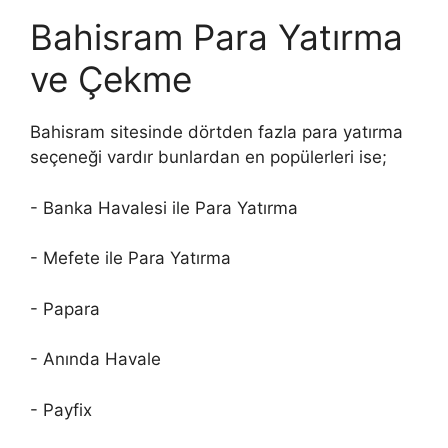
Bahisram Para Yatırma
ve Çekme
Bahisram sitesinde dörtden fazla para yatırma
seçeneği vardır bunlardan en popülerleri ise;
- Banka Havalesi ile Para Yatırma
- Mefete ile Para Yatırma
- Papara
- Anında Havale
- Payfix