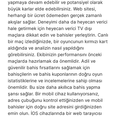
yapmaya devam edebilir ve potansiyel olarak
büyük karlar elde edebilirsiniz. Web sitesi,
herhangi bir ücret ödemeden gerçek zamanlı
akışlar sağlar. Deneyimi daha da heyecan verici
hale getirmek için heyecan verici TV dışı
maçlara dikkat edin ve bahisler yerleştirin. Canlı
bir maç izlediğinizde, bir oyuncunun kırmızı kart
aldığında ve analizin nasıl yapıldığını
görebilirsiniz. Ekibinizin performansını önceki
maçlarda hazırlamak da önemlidir. Adil ve
güvenilir bahis fırsatlarını sağlamak için
bahisçilerin ve bahis kuponlarının doğru oyun
istatistiklerine ve incelemelerine sahip olması
önemlidir. Bu size daha akıllıca bahis yapma
şansı sağlar. Bir mobil cihaz kullanıyorsanız,
adres çubuğunu kontrol ettiğinizden ve mobil
bahisler için doğru site adresini girdiğinizden
emin olun. İOS cihazlarında bir web tarayıcısı