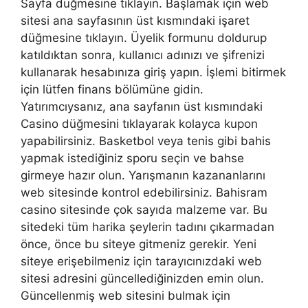
Sayfa düğmesine tıklayın. Başlamak için web
sitesi ana sayfasının üst kısmındaki işaret
düğmesine tıklayın. Üyelik formunu doldurup
katıldıktan sonra, kullanıcı adınızı ve şifrenizi
kullanarak hesabınıza giriş yapın. İşlemi bitirmek
için lütfen finans bölümüne gidin.
Yatırımcıysanız, ana sayfanın üst kısmındaki
Casino düğmesini tıklayarak kolayca kupon
yapabilirsiniz. Basketbol veya tenis gibi bahis
yapmak istediğiniz sporu seçin ve bahse
girmeye hazır olun. Yarışmanın kazananlarını
web sitesinde kontrol edebilirsiniz. Bahisram
casino sitesinde çok sayıda malzeme var. Bu
sitedeki tüm harika şeylerin tadını çıkarmadan
önce, önce bu siteye gitmeniz gerekir. Yeni
siteye erişebilmeniz için tarayıcınızdaki web
sitesi adresini güncellediğinizden emin olun.
Güncellenmiş web sitesini bulmak için