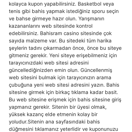
kolayca kupon yapabilirsiniz. Basketbol veya
tenis gibi bahis yapmak istediğiniz sporu seçin
ve bahse girmeye hazır olun. Yarışmanın
kazananlarını web sitesinde kontrol
edebilirsiniz. Bahisram casino sitesinde çok
sayıda malzeme var. Bu sitedeki tüm harika
şeylerin tadını çıkarmadan önce, önce bu siteye
gitmeniz gerekir. Yeni siteye erişebilmeniz için
tarayıcınızdaki web sitesi adresini
güncellediğinizden emin olun. Güncellenmiş
web sitesini bulmak için tarayıcınızın arama
çubuğuna yeni web sitesi adresini yazın. Bahis
sitesine girmek için birkaç tıklama kadar basit.
Bu web sitesine erişmek için bahis sitesine giriş
yapmanız gerekir. Sitenin bir üyesi olmak,
yüksek kazanç elde etmenin kolay bir
yoludur.Sitenin ana sayfasındaki bahis
düğmesini tıklamanız yeterlidir ve kuponunuzu