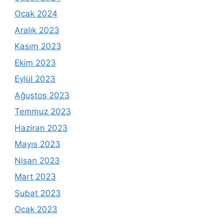
Ocak 2024
Aralık 2023
Kasım 2023
Ekim 2023
Eylül 2023
Ağustos 2023
Temmuz 2023
Haziran 2023
Mayıs 2023
Nisan 2023
Mart 2023
Şubat 2023
Ocak 2023