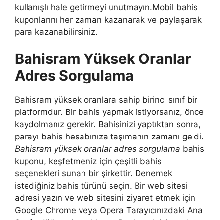
kullanışlı hale getirmeyi unutmayın.Mobil bahis
kuponlarını her zaman kazanarak ve paylaşarak
para kazanabilirsiniz.
Bahisram Yüksek Oranlar
Adres Sorgulama
Bahisram yüksek oranlara sahip birinci sınıf bir
platformdur. Bir bahis yapmak istiyorsanız, önce
kaydolmanız gerekir. Bahisinizi yaptıktan sonra,
parayı bahis hesabınıza taşımanın zamanı geldi.
Bahisram yüksek oranlar adres sorgulama
bahis
kuponu, keşfetmeniz için çeşitli bahis
seçenekleri sunan bir şirkettir. Denemek
istediğiniz bahis türünü seçin. Bir web sitesi
adresi yazın ve web sitesini ziyaret etmek için
Google Chrome veya Opera Tarayıcınızdaki Ana