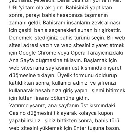
yazmanız yeterlidir. Daha basit bir yöntem var.
URL’yi tam olarak girin. Bahisinizi yaptıktan
sonra, parayı bahis hesabınıza taşımanın
zamanı geldi. Bahisram insanların zevk alması
için çeşitli bahis seçenekleri sunan bir şirkettir.
Denemek istediğiniz bahis türünü seçin. Bir web
sitesi adresi yazın ve web sitesini ziyaret etmek
için Google Chrome veya Opera Tarayıcınızdaki
Ana Sayfa düğmesine tıklayın. Başlamak için
web sitesi ana sayfasının üst kısmındaki işaret
düğmesine tıklayın. Üyelik formunu doldurup
katıldıktan sonra, kullanıcı adınızı ve şifrenizi
kullanarak hesabınıza giriş yapın. İşlemi bitirmek
için lütfen finans bölümüne gidin.
Yatırımcıysanız, ana sayfanın üst kısmındaki
Casino düğmesini tıklayarak kolayca kupon
yapabilirsiniz. İşiniz bittikten sonra, bahis türü
web sitesini yüklemek için Enter tuşuna basın.