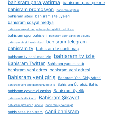
bahisram para yatirma
bahisram para çekme
bahisram promosyon
bahisram sayfası
bahisram sitesi
bahisram site üyeleri
bahisram sosyal medya
bahisram sosyal medya hesapları gizlilik politikası
bahisram spor bahisleri
bahisram spor bahisleri bölümü
bahisram telegram
bahisram sürekli web sitesi
bahisram tv
bahisram tv canli maç
bahisram tv izle
bahisram tv canli maç izle
Bahisram Twitter
Bahisram yardım hattı
bahisram yeni adres
bahisram yeni adresi
Bahisram yeni giriş
Bahisram Yeni Giriş Adresi
Bahisram Ücretsiz Bahis
bahisram yeni site memnuniyetsizlik
Bahisram üyelik
bahisram çevrimiçi casino
Bahisram Şikayet
bahisram üyelik kaydı
bahisram şifresini güncelle
bahisram şirket kayıt
canli bahisram
bahis sitesi bahisram