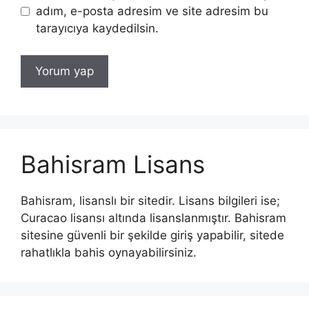
adım, e-posta adresim ve site adresim bu
tarayıcıya kaydedilsin.
Bahisram Lisans
Bahisram, lisanslı bir sitedir. Lisans bilgileri ise;
Curacao lisansı altında lisanslanmıştır. Bahisram
sitesine güvenli bir şekilde giriş yapabilir, sitede
rahatlıkla bahis oynayabilirsiniz.