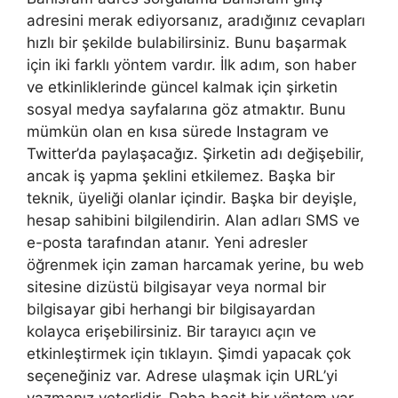
adresini merak ediyorsanız, aradığınız cevapları
hızlı bir şekilde bulabilirsiniz. Bunu başarmak
için iki farklı yöntem vardır. İlk adım, son haber
ve etkinliklerinde güncel kalmak için şirketin
sosyal medya sayfalarına göz atmaktır. Bunu
mümkün olan en kısa sürede Instagram ve
Twitter’da paylaşacağız. Şirketin adı değişebilir,
ancak iş yapma şeklini etkilemez. Başka bir
teknik, üyeliği olanlar içindir. Başka bir deyişle,
hesap sahibini bilgilendirin. Alan adları SMS ve
e-posta tarafından atanır. Yeni adresler
öğrenmek için zaman harcamak yerine, bu web
sitesine dizüstü bilgisayar veya normal bir
bilgisayar gibi herhangi bir bilgisayardan
kolayca erişebilirsiniz. Bir tarayıcı açın ve
etkinleştirmek için tıklayın. Şimdi yapacak çok
seçeneğiniz var. Adrese ulaşmak için URL’yi