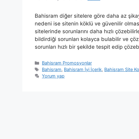
Bahisram diğer sitelere göre daha az şika
nedeni ise sitenin köklü ve güvenilir olmasıd
sitelerinde sorunlarını daha hızlı çözebilirl
bildirdiği sorunları kolayca bulabilir ve çözeb
sorunları hızlı bir şekilde tespit edip çözebi
Kategoriler
Bahisram Promosyonlar
Etiketler
Bahisram
,
Bahisram İyi İçerik
,
Bahisram Site K
Yorum yap