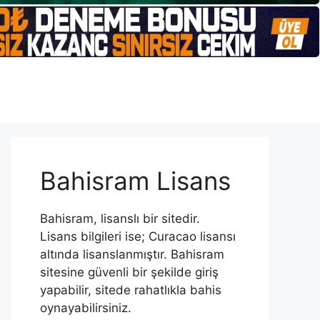
Bahisram Lisans
Bahisram, lisanslı bir sitedir.
Lisans bilgileri ise; Curacao lisansı
altında lisanslanmıştır. Bahisram
sitesine güvenli bir şekilde giriş
yapabilir, sitede rahatlıkla bahis
oynayabilirsiniz.