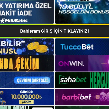
Bahisram GİRİŞ İÇİN TIKLAYINIZ!