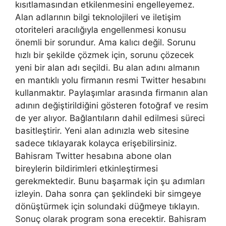
kısıtlamasından etkilenmesini engelleyemez.
Alan adlarının bilgi teknolojileri ve iletişim
otoriteleri aracılığıyla engellenmesi konusu
önemli bir sorundur. Ama kalıcı değil. Sorunu
hızlı bir şekilde çözmek için, sorunu çözecek
yeni bir alan adı seçildi. Bu alan adını almanın
en mantıklı yolu firmanın resmi Twitter hesabını
kullanmaktır. Paylaşımlar arasında firmanın alan
adının değiştirildiğini gösteren fotoğraf ve resim
de yer alıyor. Bağlantıların dahil edilmesi süreci
basitleştirir. Yeni alan adınızla web sitesine
sadece tıklayarak kolayca erişebilirsiniz.
Bahisram Twitter hesabına abone olan
bireylerin bildirimleri etkinleştirmesi
gerekmektedir. Bunu başarmak için şu adımları
izleyin. Daha sonra çan şeklindeki bir simgeye
dönüştürmek için solundaki düğmeye tıklayın.
Sonuç olarak program sona erecektir. Bahisram