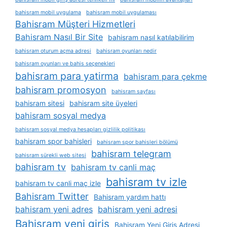
bahisram mobil uygulama
bahisram mobil uygulaması
Bahisram Müşteri Hizmetleri
Bahisram Nasıl Bir Site
bahisram nasıl katılabilirim
bahisram oturum açma adresi
bahisram oyunları nedir
bahisram oyunları ve bahis seçenekleri
bahisram para yatirma
bahisram para çekme
bahisram promosyon
bahisram sayfası
bahisram sitesi
bahisram site üyeleri
bahisram sosyal medya
bahisram sosyal medya hesapları gizlilik politikası
bahisram spor bahisleri
bahisram spor bahisleri bölümü
bahisram telegram
bahisram sürekli web sitesi
bahisram tv
bahisram tv canli maç
bahisram tv izle
bahisram tv canli maç izle
Bahisram Twitter
Bahisram yardım hattı
bahisram yeni adres
bahisram yeni adresi
Bahisram yeni giriş
Bahisram Yeni Giriş Adresi