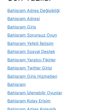
Bahisram Adres Değişikliği
Bahisram Adresi
Bahisram Giriş
Bahisram Sorunsuz Oyun
Bahisram Yetkili İletişim
Bahisram Sosyal Destek
Bahisram Yaratıcı Fikirler
Bahisram Twitter Girişi
Bahisram Giriş Hizmetleri
Bahisram
Bahisram İzlenebilir Oyunlar
Bahisram Kolay Erişim
Bahisram Adres Kolaylığı