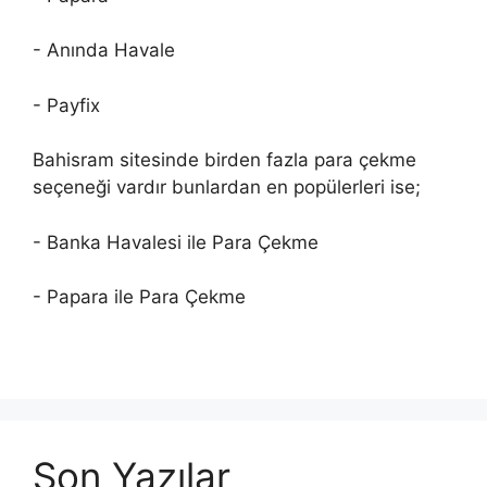
- Anında Havale
- Payfix
Bahisram sitesinde birden fazla para çekme
seçeneği vardır bunlardan en popülerleri ise;
- Banka Havalesi ile Para Çekme
- Papara ile Para Çekme
Son Yazılar