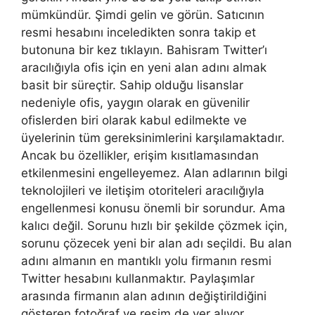
mümkündür. Şimdi gelin ve görün. Satıcının
resmi hesabını inceledikten sonra takip et
butonuna bir kez tıklayın. Bahisram Twitter’ı
aracılığıyla ofis için en yeni alan adını almak
basit bir süreçtir. Sahip olduğu lisanslar
nedeniyle ofis, yaygın olarak en güvenilir
ofislerden biri olarak kabul edilmekte ve
üyelerinin tüm gereksinimlerini karşılamaktadır.
Ancak bu özellikler, erişim kısıtlamasından
etkilenmesini engelleyemez. Alan adlarının bilgi
teknolojileri ve iletişim otoriteleri aracılığıyla
engellenmesi konusu önemli bir sorundur. Ama
kalıcı değil. Sorunu hızlı bir şekilde çözmek için,
sorunu çözecek yeni bir alan adı seçildi. Bu alan
adını almanın en mantıklı yolu firmanın resmi
Twitter hesabını kullanmaktır. Paylaşımlar
arasında firmanın alan adının değiştirildiğini
gösteren fotoğraf ve resim de yer alıyor.