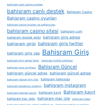
bahisram canlı casino oyunları
bahisram canlı destek
Bahisram Casino
Bahisram casino oyunları
bahisram casino oyunları ve sağlayıcıları
bahisram casino sitesi
bahisram com
bahisram giris adresi
bahisram destek ekibi
bahisram giris twitter
bahisram girisi
Bahisram Giriş
bahisram giris yap
bahisram giriş adresi farklı
bahisram gizlilik politikası
Bahisram Güncel
bahisram grup ayrılması
bahisram güncel adres
bahisram güncel adresi
bahisram hakkında
bahisram güncel giriş linki
bahisram instagram
bahisram hesabınızı silmeyin
Bahisram kayıt
bahisram kayit
bahisram i̇nternet casino
bahisram maç izle
bahisram kaç oldu
bahisram mobil
bahisram mobil giriş adresi tehlikeli mi
bahisram mobilin avantajları