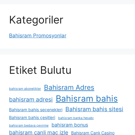
Kategoriler
Bahisram Promosyonlar
Etiket Bulutu
Bahisram Adres
bahisram abonelikler
Bahisram bahis
bahisram adresi
Bahisram bahis sitesi
Bahisram bahis seçenekleri
Bahisram bahis çeşitleri
bahisram banka hesabı
bahisram bonus
bahisram bedava çevirme
bahisram canli maç izle
Bahisram Canlı Casino