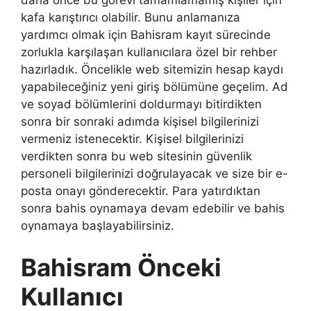
daha önce bu görevi tamamlamamış kişiler için
kafa karıştırıcı olabilir. Bunu anlamanıza
yardımcı olmak için Bahisram kayıt sürecinde
zorlukla karşılaşan kullanıcılara özel bir rehber
hazırladık. Öncelikle web sitemizin hesap kaydı
yapabileceğiniz yeni giriş bölümüne geçelim. Ad
ve soyad bölümlerini doldurmayı bitirdikten
sonra bir sonraki adımda kişisel bilgilerinizi
vermeniz istenecektir. Kişisel bilgilerinizi
verdikten sonra bu web sitesinin güvenlik
personeli bilgilerinizi doğrulayacak ve size bir e-
posta onayı gönderecektir. Para yatırdıktan
sonra bahis oynamaya devam edebilir ve bahis
oynamaya başlayabilirsiniz.
Bahisram Önceki
Kullanıcı