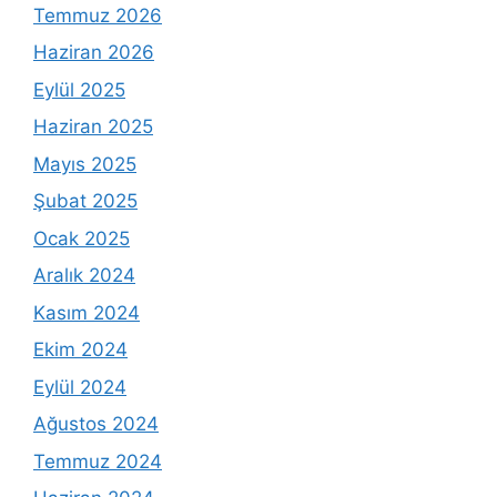
Temmuz 2026
Haziran 2026
Eylül 2025
Haziran 2025
Mayıs 2025
Şubat 2025
Ocak 2025
Aralık 2024
Kasım 2024
Ekim 2024
Eylül 2024
Ağustos 2024
Temmuz 2024