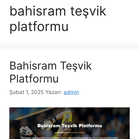
bahisram teşvik
platformu
Bahisram Teşvik
Platformu
Şubat 1, 2025
Yazarı:
admin