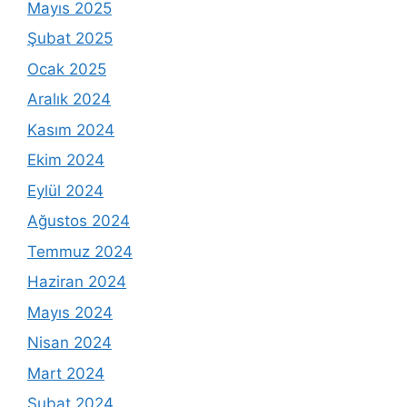
Mayıs 2025
Şubat 2025
Ocak 2025
Aralık 2024
Kasım 2024
Ekim 2024
Eylül 2024
Ağustos 2024
Temmuz 2024
Haziran 2024
Mayıs 2024
Nisan 2024
Mart 2024
Şubat 2024