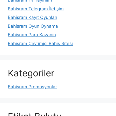
Bahisram Tv Yayınları
Bahisram Telegram İletişim
Bahisram Kayıt Oyunları
Bahisram Oyun Oynama
Bahisram Para Kazanın
Bahisram Çevrimiçi Bahis Sitesi
Kategoriler
Bahisram Promosyonlar