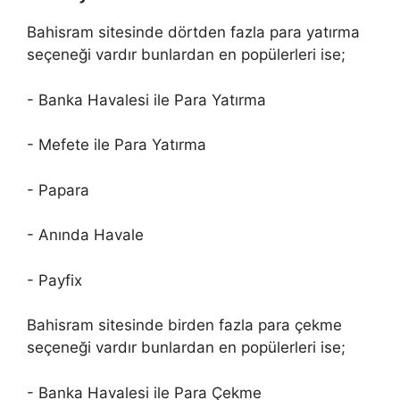
Bahisram sitesinde dörtden fazla para yatırma
seçeneği vardır bunlardan en popülerleri ise;
- Banka Havalesi ile Para Yatırma
- Mefete ile Para Yatırma
- Papara
- Anında Havale
- Payfix
Bahisram sitesinde birden fazla para çekme
seçeneği vardır bunlardan en popülerleri ise;
- Banka Havalesi ile Para Çekme