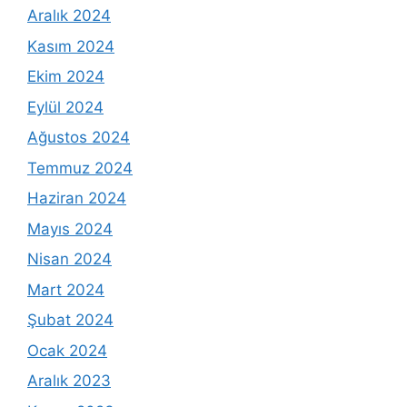
Aralık 2024
Kasım 2024
Ekim 2024
Eylül 2024
Ağustos 2024
Temmuz 2024
Haziran 2024
Mayıs 2024
Nisan 2024
Mart 2024
Şubat 2024
Ocak 2024
Aralık 2023