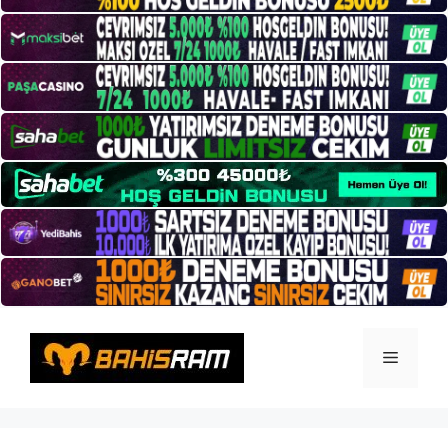
İçeriğe
atla
Menü