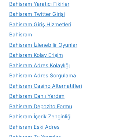
Bahisram Yaratıcı Fikirler
Bahisram Twitter Girişi
Bahisram Giriş Hizmetleri
Bahisram
Bahisram İzlenebilir Oyunlar
Bahisram Kolay Erişim
Bahisram Adres Kolaylığı
Bahisram Adres Sorgulama
Bahisram Casino Alternatifleri
Bahisram Canlı Yardım
Bahisram Depozito Formu
Bahisram İçerik Zenginliği
Bahisram Eski Adres