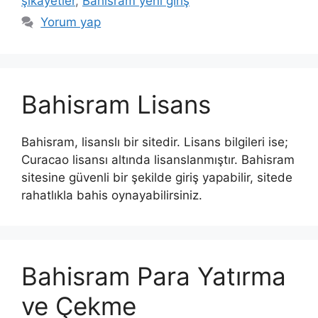
şikayetler
,
Bahisram yeni giriş
Yorum yap
Bahisram Lisans
Bahisram, lisanslı bir sitedir. Lisans bilgileri ise;
Curacao lisansı altında lisanslanmıştır. Bahisram
sitesine güvenli bir şekilde giriş yapabilir, sitede
rahatlıkla bahis oynayabilirsiniz.
Bahisram Para Yatırma
ve Çekme