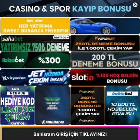
×
Bahisram GİRİŞ İÇİN TIKLAYINIZ!