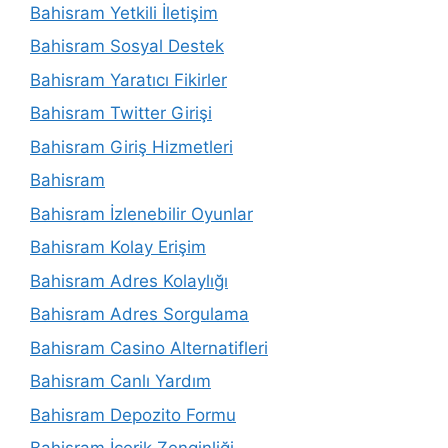
Bahisram Yetkili İletişim
Bahisram Sosyal Destek
Bahisram Yaratıcı Fikirler
Bahisram Twitter Girişi
Bahisram Giriş Hizmetleri
Bahisram
Bahisram İzlenebilir Oyunlar
Bahisram Kolay Erişim
Bahisram Adres Kolaylığı
Bahisram Adres Sorgulama
Bahisram Casino Alternatifleri
Bahisram Canlı Yardım
Bahisram Depozito Formu