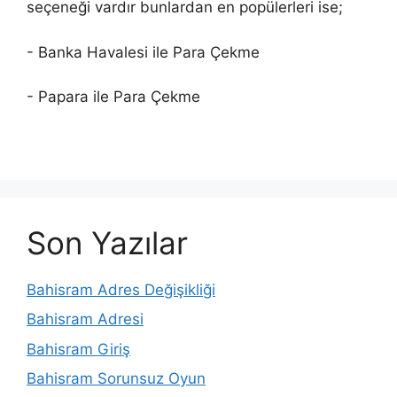
seçeneği vardır bunlardan en popülerleri ise;
- Banka Havalesi ile Para Çekme
- Papara ile Para Çekme
Son Yazılar
Bahisram Adres Değişikliği
Bahisram Adresi
Bahisram Giriş
Bahisram Sorunsuz Oyun