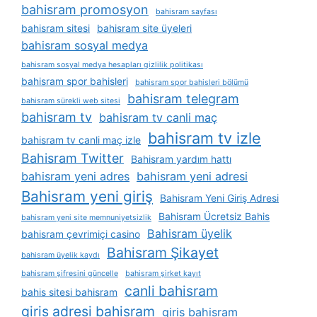
bahisram promosyon
bahisram sayfası
bahisram sitesi
bahisram site üyeleri
bahisram sosyal medya
bahisram sosyal medya hesapları gizlilik politikası
bahisram spor bahisleri
bahisram spor bahisleri bölümü
bahisram telegram
bahisram sürekli web sitesi
bahisram tv
bahisram tv canli maç
bahisram tv izle
bahisram tv canli maç izle
Bahisram Twitter
Bahisram yardım hattı
bahisram yeni adres
bahisram yeni adresi
Bahisram yeni giriş
Bahisram Yeni Giriş Adresi
Bahisram Ücretsiz Bahis
bahisram yeni site memnuniyetsizlik
Bahisram üyelik
bahisram çevrimiçi casino
Bahisram Şikayet
bahisram üyelik kaydı
bahisram şifresini güncelle
bahisram şirket kayıt
canli bahisram
bahis sitesi bahisram
giris adresi bahisram
giris bahisram