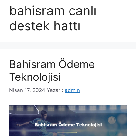
bahisram canlı
destek hattı
Bahisram Ödeme
Teknolojisi
Nisan 17, 2024
Yazarı:
admin