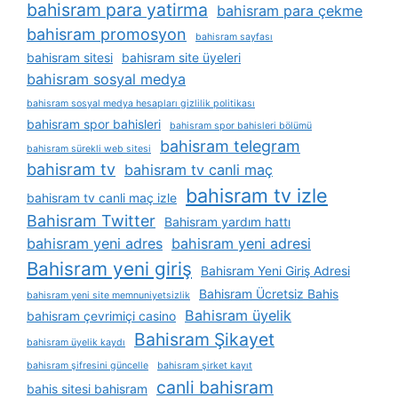
bahisram para yatirma
bahisram para çekme
bahisram promosyon
bahisram sayfası
bahisram sitesi
bahisram site üyeleri
bahisram sosyal medya
bahisram sosyal medya hesapları gizlilik politikası
bahisram spor bahisleri
bahisram spor bahisleri bölümü
bahisram telegram
bahisram sürekli web sitesi
bahisram tv
bahisram tv canli maç
bahisram tv izle
bahisram tv canli maç izle
Bahisram Twitter
Bahisram yardım hattı
bahisram yeni adres
bahisram yeni adresi
Bahisram yeni giriş
Bahisram Yeni Giriş Adresi
Bahisram Ücretsiz Bahis
bahisram yeni site memnuniyetsizlik
Bahisram üyelik
bahisram çevrimiçi casino
Bahisram Şikayet
bahisram üyelik kaydı
bahisram şifresini güncelle
bahisram şirket kayıt
canli bahisram
bahis sitesi bahisram