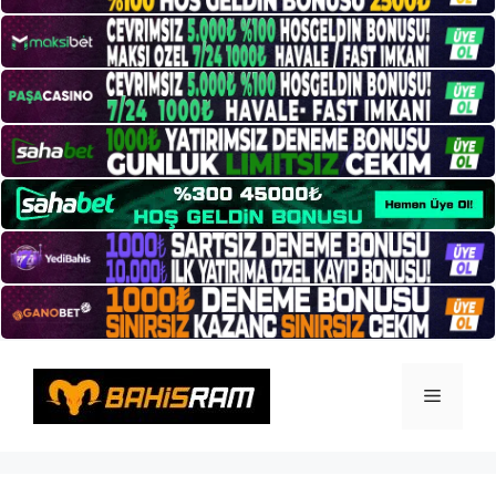
İçeriğe
atla
Menü