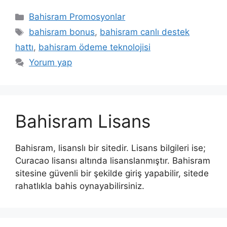
Kategoriler
Bahisram Promosyonlar
Etiketler
bahisram bonus
,
bahisram canlı destek
hattı
,
bahisram ödeme teknolojisi
Yorum yap
Bahisram Lisans
Bahisram, lisanslı bir sitedir. Lisans bilgileri ise;
Curacao lisansı altında lisanslanmıştır. Bahisram
sitesine güvenli bir şekilde giriş yapabilir, sitede
rahatlıkla bahis oynayabilirsiniz.