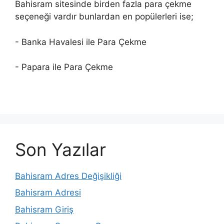
Bahisram sitesinde birden fazla para çekme
seçeneği vardır bunlardan en popülerleri ise;
- Banka Havalesi ile Para Çekme
- Papara ile Para Çekme
Son Yazılar
Bahisram Adres Değişikliği
Bahisram Adresi
Bahisram Giriş