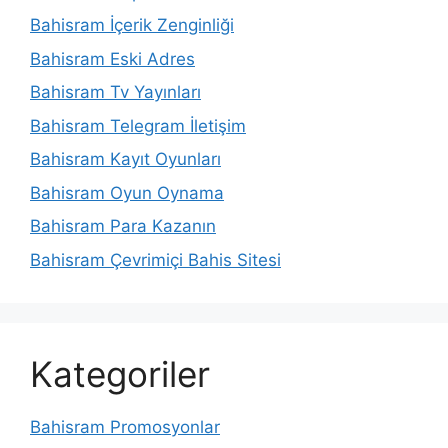
Bahisram İçerik Zenginliği
Bahisram Eski Adres
Bahisram Tv Yayınları
Bahisram Telegram İletişim
Bahisram Kayıt Oyunları
Bahisram Oyun Oynama
Bahisram Para Kazanın
Bahisram Çevrimiçi Bahis Sitesi
Kategoriler
Bahisram Promosyonlar