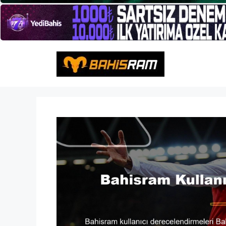
İçeriğe
atla