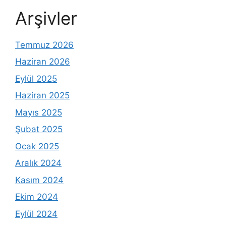
Arşivler
Temmuz 2026
Haziran 2026
Eylül 2025
Haziran 2025
Mayıs 2025
Şubat 2025
Ocak 2025
Aralık 2024
Kasım 2024
Ekim 2024
Eylül 2024