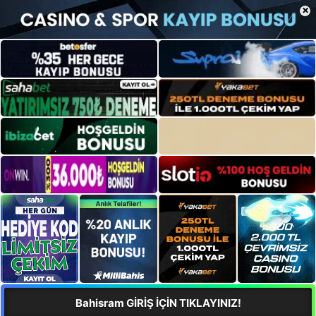
×
Bahisram GİRİŞ İÇİN TIKLAYINIZ!