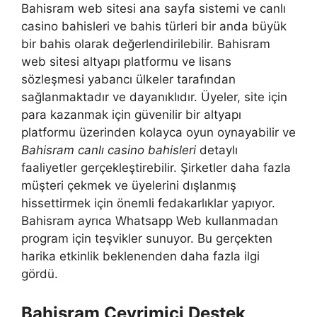
Bahisram web sitesi ana sayfa sistemi ve canlı
casino bahisleri ve bahis türleri bir anda büyük
bir bahis olarak değerlendirilebilir. Bahisram
web sitesi altyapı platformu ve lisans
sözleşmesi yabancı ülkeler tarafından
sağlanmaktadır ve dayanıklıdır. Üyeler, site için
para kazanmak için güvenilir bir altyapı
platformu üzerinden kolayca oyun oynayabilir ve
Bahisram canlı casino bahisleri
detaylı
faaliyetler gerçekleştirebilir. Şirketler daha fazla
müşteri çekmek ve üyelerini dışlanmış
hissettirmek için önemli fedakarlıklar yapıyor.
Bahisram ayrıca Whatsapp Web kullanmadan
program için teşvikler sunuyor. Bu gerçekten
harika etkinlik beklenenden daha fazla ilgi
gördü.
Bahisram Çevrimiçi Destek