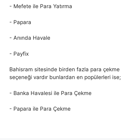
- Mefete ile Para Yatırma
- Papara
- Anında Havale
- Payfix
Bahisram sitesinde birden fazla para çekme
seçeneği vardır bunlardan en popülerleri ise;
- Banka Havalesi ile Para Çekme
- Papara ile Para Çekme