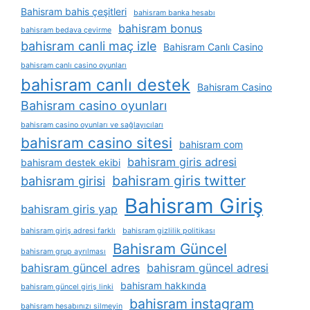
Bahisram bahis çeşitleri
bahisram banka hesabı
bahisram bonus
bahisram bedava çevirme
bahisram canli maç izle
Bahisram Canlı Casino
bahisram canlı casino oyunları
bahisram canlı destek
Bahisram Casino
Bahisram casino oyunları
bahisram casino oyunları ve sağlayıcıları
bahisram casino sitesi
bahisram com
bahisram giris adresi
bahisram destek ekibi
bahisram giris twitter
bahisram girisi
Bahisram Giriş
bahisram giris yap
bahisram giriş adresi farklı
bahisram gizlilik politikası
Bahisram Güncel
bahisram grup ayrılması
bahisram güncel adres
bahisram güncel adresi
bahisram hakkında
bahisram güncel giriş linki
bahisram instagram
bahisram hesabınızı silmeyin