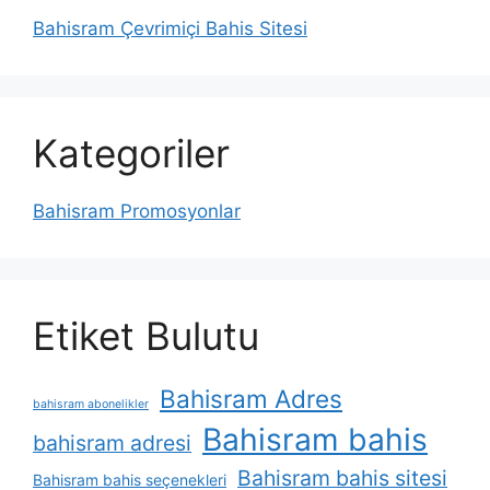
Bahisram Çevrimiçi Bahis Sitesi
Kategoriler
Bahisram Promosyonlar
Etiket Bulutu
Bahisram Adres
bahisram abonelikler
Bahisram bahis
bahisram adresi
Bahisram bahis sitesi
Bahisram bahis seçenekleri