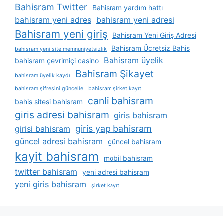
Bahisram Twitter
Bahisram yardım hattı
bahisram yeni adres
bahisram yeni adresi
Bahisram yeni giriş
Bahisram Yeni Giriş Adresi
Bahisram Ücretsiz Bahis
bahisram yeni site memnuniyetsizlik
Bahisram üyelik
bahisram çevrimiçi casino
Bahisram Şikayet
bahisram üyelik kaydı
bahisram şifresini güncelle
bahisram şirket kayıt
canli bahisram
bahis sitesi bahisram
giris adresi bahisram
giris bahisram
giris yap bahisram
girisi bahisram
güncel adresi bahisram
güncel bahisram
kayit bahisram
mobil bahisram
twitter bahisram
yeni adresi bahisram
yeni giris bahisram
şirket kayıt