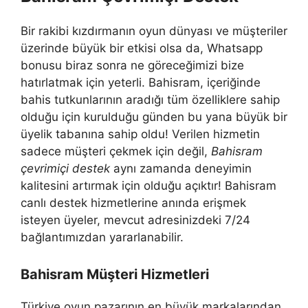
Bir rakibi kızdırmanın oyun dünyası ve müşteriler
üzerinde büyük bir etkisi olsa da, Whatsapp
bonusu biraz sonra ne göreceğimizi bize
hatırlatmak için yeterli. Bahisram, içeriğinde
bahis tutkunlarının aradığı tüm özelliklere sahip
olduğu için kurulduğu günden bu yana büyük bir
üyelik tabanına sahip oldu! Verilen hizmetin
sadece müşteri çekmek için değil,
Bahisram
çevrimiçi destek
aynı zamanda deneyimin
kalitesini artırmak için olduğu açıktır! Bahisram
canlı destek hizmetlerine anında erişmek
isteyen üyeler, mevcut adresinizdeki 7/24
bağlantımızdan yararlanabilir.
Bahisram Müşteri Hizmetleri
Türkiye oyun pazarının en büyük markalarından