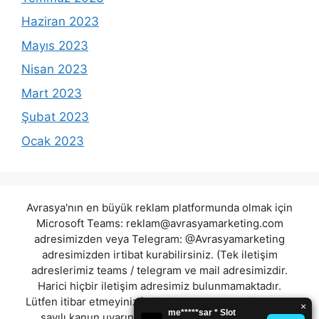
Haziran 2023
Mayıs 2023
Nisan 2023
Mart 2023
Şubat 2023
Ocak 2023
Avrasya'nın en büyük reklam platformunda olmak için
Microsoft Teams:
reklam@avrasyamarketing.com
adresimizden veya Telegram: @Avrasyamarketing
adresimizden irtibat kurabilirsiniz. (Tek iletişim
adreslerimiz teams / telegram ve mail adresimizdir.
Harici hiçbir iletişim adresimiz bulunmamaktadır.
Lütfen itibar etmeyiniz.) Türkiye yasalarına göre 7258
sayılı kanun uyarınca yasa dışı bahis oynamanın