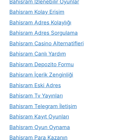
Bahisram İzlenebilir Oyunlar
Bahisram Kolay Erişim
Bahisram Adres Kolaylığı
Bahisram Adres Sorgulama
Bahisram Casino Alternatifleri
Bahisram Canlı Yardım
Bahisram Depozito Formu
Bahisram İçerik Zenginliği
Bahisram Eski Adres
Bahisram Tv Yayınları
Bahisram Telegram İletişim
Bahisram Kayıt Oyunları
Bahisram Oyun Oynama
Bahisram Para Kazanın