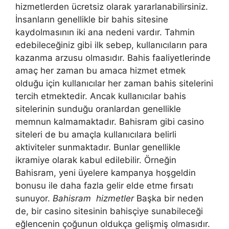
hizmetlerden ücretsiz olarak yararlanabilirsiniz.
İnsanların genellikle bir bahis sitesine
kaydolmasının iki ana nedeni vardır. Tahmin
edebileceğiniz gibi ilk sebep, kullanıcıların para
kazanma arzusu olmasıdır. Bahis faaliyetlerinde
amaç her zaman bu amaca hizmet etmek
olduğu için kullanıcılar her zaman bahis sitelerini
tercih etmektedir. Ancak kullanıcılar bahis
sitelerinin sunduğu oranlardan genellikle
memnun kalmamaktadır. Bahisram gibi casino
siteleri de bu amaçla kullanıcılara belirli
aktiviteler sunmaktadır. Bunlar genellikle
ikramiye olarak kabul edilebilir. Örneğin
Bahisram, yeni üyelere kampanya hoşgeldin
bonusu ile daha fazla gelir elde etme fırsatı
sunuyor.
Bahisram hizmetler
Başka bir neden
de, bir casino sitesinin bahisçiye sunabileceği
eğlencenin çoğunun oldukça gelişmiş olmasıdır.