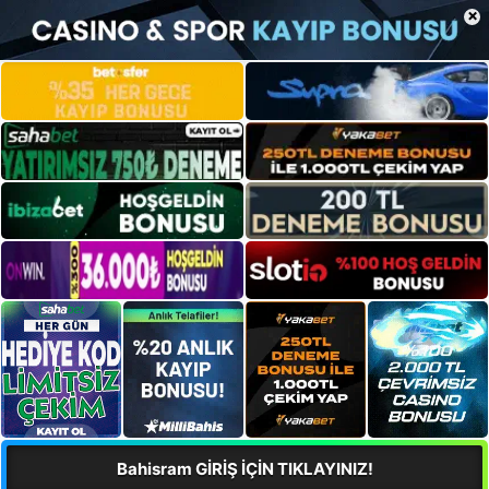
×
Bahisram GİRİŞ İÇİN TIKLAYINIZ!