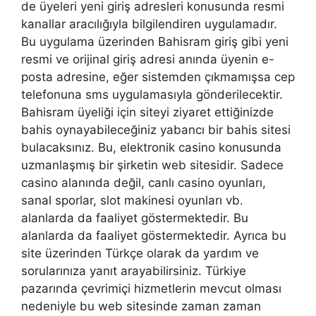
de üyeleri yeni giriş adresleri konusunda resmi
kanallar aracılığıyla bilgilendiren uygulamadır.
Bu uygulama üzerinden Bahisram giriş gibi yeni
resmi ve orijinal giriş adresi anında üyenin e-
posta adresine, eğer sistemden çıkmamışsa cep
telefonuna sms uygulamasıyla gönderilecektir.
Bahisram üyeliği için siteyi ziyaret ettiğinizde
bahis oynayabileceğiniz yabancı bir bahis sitesi
bulacaksınız. Bu, elektronik casino konusunda
uzmanlaşmış bir şirketin web sitesidir. Sadece
casino alanında değil, canlı casino oyunları,
sanal sporlar, slot makinesi oyunları vb.
alanlarda da faaliyet göstermektedir. Bu
alanlarda da faaliyet göstermektedir. Ayrıca bu
site üzerinden Türkçe olarak da yardım ve
sorularınıza yanıt arayabilirsiniz. Türkiye
pazarında çevrimiçi hizmetlerin mevcut olması
nedeniyle bu web sitesinde zaman zaman