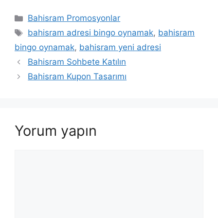
Kategoriler
Bahisram Promosyonlar
Etiketler
bahisram adresi bingo oynamak
,
bahisram
bingo oynamak
,
bahisram yeni adresi
Bahisram Sohbete Katılın
Bahisram Kupon Tasarımı
Yorum yapın
Yorum