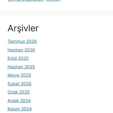
Arşivler
Temmuz 2026
Haziran 2026
Eylül 2025
Haziran 2025
Mayıs 2025
Şubat 2025
Ocak 2025
Aralık 2024
Kasım 2024