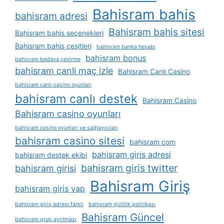
Bahisram bahis
bahisram adresi
Bahisram bahis sitesi
Bahisram bahis seçenekleri
Bahisram bahis çeşitleri
bahisram banka hesabı
bahisram bonus
bahisram bedava çevirme
bahisram canli maç izle
Bahisram Canlı Casino
bahisram canlı casino oyunları
bahisram canlı destek
Bahisram Casino
Bahisram casino oyunları
bahisram casino oyunları ve sağlayıcıları
bahisram casino sitesi
bahisram com
bahisram giris adresi
bahisram destek ekibi
bahisram giris twitter
bahisram girisi
Bahisram Giriş
bahisram giris yap
bahisram giriş adresi farklı
bahisram gizlilik politikası
Bahisram Güncel
bahisram grup ayrılması