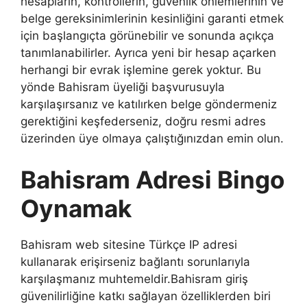
hesapların, kontrollerin, güvenlik önlemlerinin ve
belge gereksinimlerinin kesinliğini garanti etmek
için başlangıçta görünebilir ve sonunda açıkça
tanımlanabilirler. Ayrıca yeni bir hesap açarken
herhangi bir evrak işlemine gerek yoktur. Bu
yönde Bahisram üyeliği başvurusuyla
karşılaşırsanız ve katılırken belge göndermeniz
gerektiğini keşfederseniz, doğru resmi adres
üzerinden üye olmaya çalıştığınızdan emin olun.
Bahisram Adresi Bingo
Oynamak
Bahisram web sitesine Türkçe IP adresi
kullanarak erişirseniz bağlantı sorunlarıyla
karşılaşmanız muhtemeldir.Bahisram giriş
güvenilirliğine katkı sağlayan özelliklerden biri