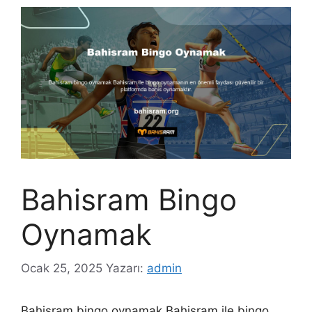
Bahisram Bingo
Oynamak
Ocak 25, 2025
Yazarı:
admin
Bahisram bingo oynamak Bahisram ile bingo