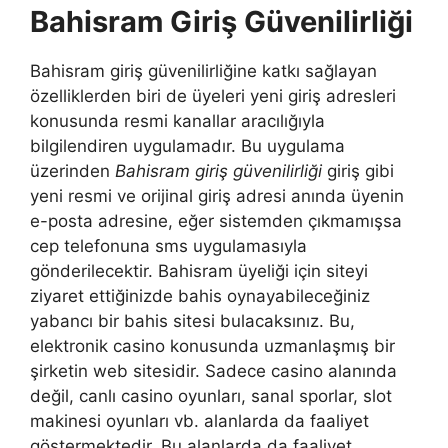
Bahisram Giriş Güvenilirliği
Bahisram giriş güvenilirliğine katkı sağlayan
özelliklerden biri de üyeleri yeni giriş adresleri
konusunda resmi kanallar aracılığıyla
bilgilendiren uygulamadır. Bu uygulama
üzerinden
Bahisram giriş güvenilirliği
giriş gibi
yeni resmi ve orijinal giriş adresi anında üyenin
e-posta adresine, eğer sistemden çıkmamışsa
cep telefonuna sms uygulamasıyla
gönderilecektir. Bahisram üyeliği için siteyi
ziyaret ettiğinizde bahis oynayabileceğiniz
yabancı bir bahis sitesi bulacaksınız. Bu,
elektronik casino konusunda uzmanlaşmış bir
şirketin web sitesidir. Sadece casino alanında
değil, canlı casino oyunları, sanal sporlar, slot
makinesi oyunları vb. alanlarda da faaliyet
göstermektedir. Bu alanlarda da faaliyet