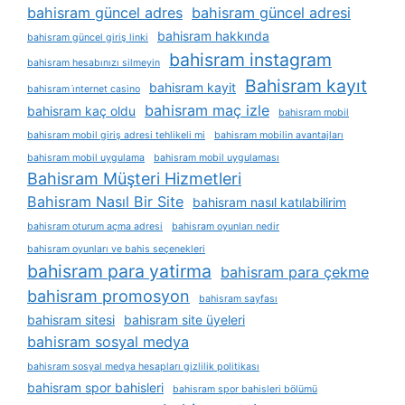
bahisram güncel adres
bahisram güncel adresi
bahisram hakkında
bahisram güncel giriş linki
bahisram instagram
bahisram hesabınızı silmeyin
Bahisram kayıt
bahisram kayit
bahisram i̇nternet casino
bahisram maç izle
bahisram kaç oldu
bahisram mobil
bahisram mobil giriş adresi tehlikeli mi
bahisram mobilin avantajları
bahisram mobil uygulama
bahisram mobil uygulaması
Bahisram Müşteri Hizmetleri
Bahisram Nasıl Bir Site
bahisram nasıl katılabilirim
bahisram oturum açma adresi
bahisram oyunları nedir
bahisram oyunları ve bahis seçenekleri
bahisram para yatirma
bahisram para çekme
bahisram promosyon
bahisram sayfası
bahisram sitesi
bahisram site üyeleri
bahisram sosyal medya
bahisram sosyal medya hesapları gizlilik politikası
bahisram spor bahisleri
bahisram spor bahisleri bölümü