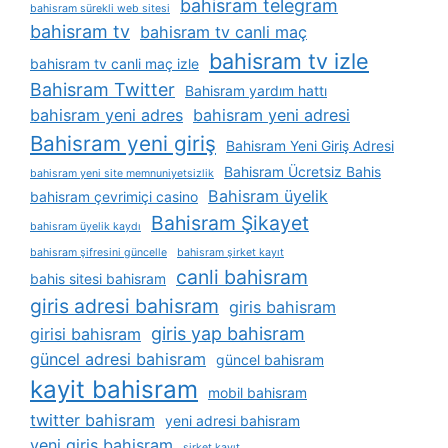
bahisram telegram
bahisram sürekli web sitesi
bahisram tv
bahisram tv canli maç
bahisram tv izle
bahisram tv canli maç izle
Bahisram Twitter
Bahisram yardım hattı
bahisram yeni adres
bahisram yeni adresi
Bahisram yeni giriş
Bahisram Yeni Giriş Adresi
Bahisram Ücretsiz Bahis
bahisram yeni site memnuniyetsizlik
Bahisram üyelik
bahisram çevrimiçi casino
Bahisram Şikayet
bahisram üyelik kaydı
bahisram şifresini güncelle
bahisram şirket kayıt
canli bahisram
bahis sitesi bahisram
giris adresi bahisram
giris bahisram
giris yap bahisram
girisi bahisram
güncel adresi bahisram
güncel bahisram
kayit bahisram
mobil bahisram
twitter bahisram
yeni adresi bahisram
yeni giris bahisram
şirket kayıt