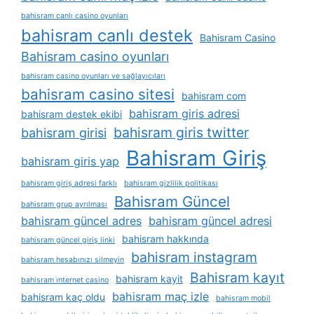
bahisram canlı casino oyunları
bahisram canlı destek
Bahisram Casino
Bahisram casino oyunları
bahisram casino oyunları ve sağlayıcıları
bahisram casino sitesi
bahisram com
bahisram giris adresi
bahisram destek ekibi
bahisram giris twitter
bahisram girisi
Bahisram Giriş
bahisram giris yap
bahisram giriş adresi farklı
bahisram gizlilik politikası
Bahisram Güncel
bahisram grup ayrılması
bahisram güncel adres
bahisram güncel adresi
bahisram hakkında
bahisram güncel giriş linki
bahisram instagram
bahisram hesabınızı silmeyin
Bahisram kayıt
bahisram kayit
bahisram i̇nternet casino
bahisram maç izle
bahisram kaç oldu
bahisram mobil