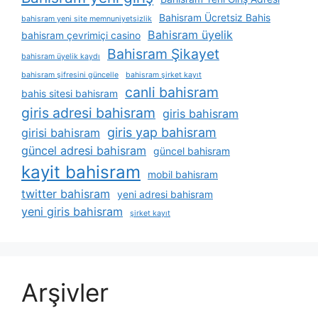
Bahisram Ücretsiz Bahis
bahisram yeni site memnuniyetsizlik
Bahisram üyelik
bahisram çevrimiçi casino
Bahisram Şikayet
bahisram üyelik kaydı
bahisram şifresini güncelle
bahisram şirket kayıt
canli bahisram
bahis sitesi bahisram
giris adresi bahisram
giris bahisram
giris yap bahisram
girisi bahisram
güncel adresi bahisram
güncel bahisram
kayit bahisram
mobil bahisram
twitter bahisram
yeni adresi bahisram
yeni giris bahisram
şirket kayıt
Arşivler