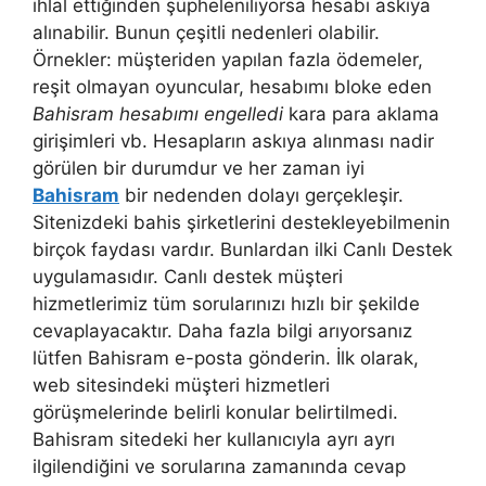
ihlal ettiğinden şüpheleniliyorsa hesabı askıya
alınabilir. Bunun çeşitli nedenleri olabilir.
Örnekler: müşteriden yapılan fazla ödemeler,
reşit olmayan oyuncular, hesabımı bloke eden
Bahisram hesabımı engelledi
kara para aklama
girişimleri vb. Hesapların askıya alınması nadir
görülen bir durumdur ve her zaman iyi
Bahisram
bir nedenden dolayı gerçekleşir.
Sitenizdeki bahis şirketlerini destekleyebilmenin
birçok faydası vardır. Bunlardan ilki Canlı Destek
uygulamasıdır. Canlı destek müşteri
hizmetlerimiz tüm sorularınızı hızlı bir şekilde
cevaplayacaktır. Daha fazla bilgi arıyorsanız
lütfen Bahisram e-posta gönderin. İlk olarak,
web sitesindeki müşteri hizmetleri
görüşmelerinde belirli konular belirtilmedi.
Bahisram sitedeki her kullanıcıyla ayrı ayrı
ilgilendiğini ve sorularına zamanında cevap