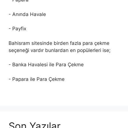
- Anında Havale
- Payfix
Bahisram sitesinde birden fazla para çekme
seçeneği vardır bunlardan en popülerleri ise;
- Banka Havalesi ile Para Çekme
- Papara ile Para Çekme
Son Yazılar