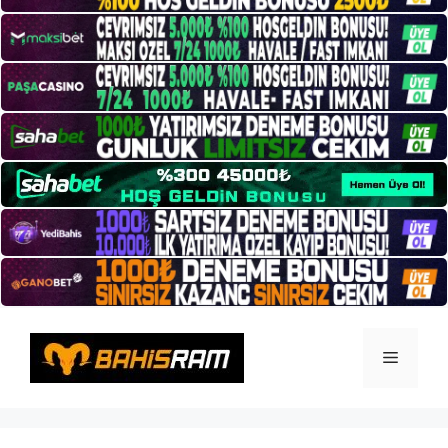
İçeriğe
atla
Menü