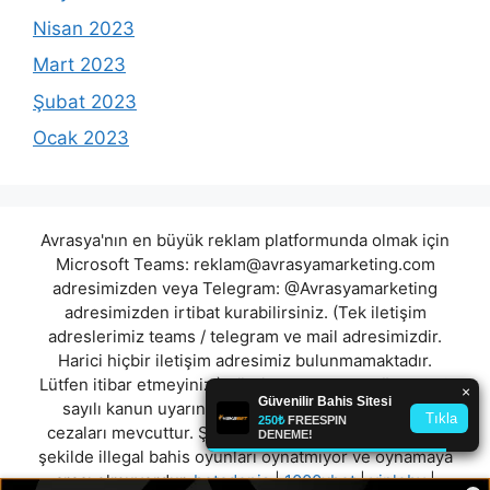
Nisan 2023
Mart 2023
Şubat 2023
Ocak 2023
Avrasya'nın en büyük reklam platformunda olmak için
Microsoft Teams:
reklam@avrasyamarketing.com
adresimizden veya Telegram: @Avrasyamarketing
adresimizden irtibat kurabilirsiniz. (Tek iletişim
adreslerimiz teams / telegram ve mail adresimizdir.
Harici hiçbir iletişim adresimiz bulunmamaktadır.
Lütfen itibar etmeyiniz.) Türkiye yasalarına göre 7258
sayılı kanun uyarınca yasa dışı bahis oynamanın
cezaları mevcuttur. Şu an bulunduğunuz site hiç bir
şekilde illegal bahis oyunları oynatmıyor ve oynamaya
aracı olmuyordur.
betadonis
|
1000xbet
|
viploby
|