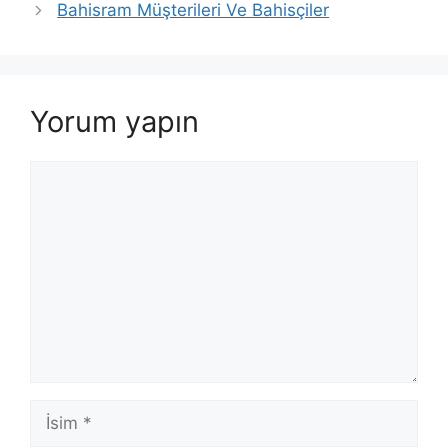
Bahisram Müşterileri Ve Bahisçiler
Yorum yapın
Yorum
İsim