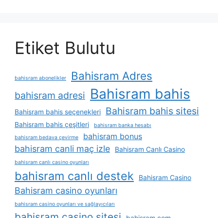
Etiket Bulutu
Bahisram Adres
bahisram abonelikler
Bahisram bahis
bahisram adresi
Bahisram bahis sitesi
Bahisram bahis seçenekleri
Bahisram bahis çeşitleri
bahisram banka hesabı
bahisram bonus
bahisram bedava çevirme
bahisram canli maç izle
Bahisram Canlı Casino
bahisram canlı casino oyunları
bahisram canlı destek
Bahisram Casino
Bahisram casino oyunları
bahisram casino oyunları ve sağlayıcıları
bahisram casino sitesi
bahisram com