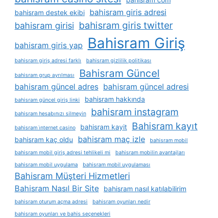
bahisram giris adresi
bahisram destek ekibi
bahisram giris twitter
bahisram girisi
Bahisram Giriş
bahisram giris yap
bahisram giriş adresi farklı
bahisram gizlilik politikası
Bahisram Güncel
bahisram grup ayrılması
bahisram güncel adres
bahisram güncel adresi
bahisram hakkında
bahisram güncel giriş linki
bahisram instagram
bahisram hesabınızı silmeyin
Bahisram kayıt
bahisram kayit
bahisram i̇nternet casino
bahisram maç izle
bahisram kaç oldu
bahisram mobil
bahisram mobil giriş adresi tehlikeli mi
bahisram mobilin avantajları
bahisram mobil uygulama
bahisram mobil uygulaması
Bahisram Müşteri Hizmetleri
Bahisram Nasıl Bir Site
bahisram nasıl katılabilirim
bahisram oturum açma adresi
bahisram oyunları nedir
bahisram oyunları ve bahis seçenekleri