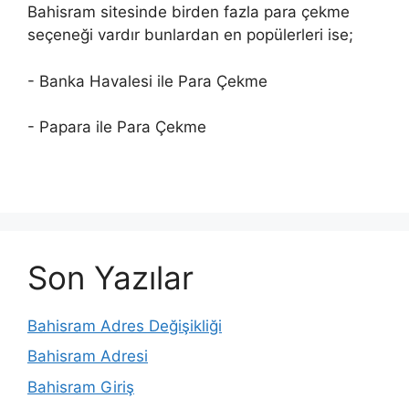
Bahisram sitesinde birden fazla para çekme
seçeneği vardır bunlardan en popülerleri ise;
- Banka Havalesi ile Para Çekme
- Papara ile Para Çekme
Son Yazılar
Bahisram Adres Değişikliği
Bahisram Adresi
Bahisram Giriş