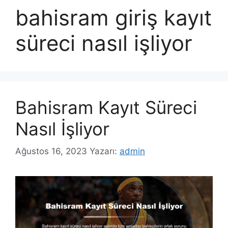
bahisram giriş kayıt
süreci nasıl işliyor
Bahisram Kayıt Süreci
Nasıl İşliyor
Ağustos 16, 2023
Yazarı:
admin