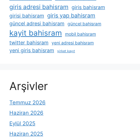
giris adresi bahisram
giris bahisram
giris yap bahisram
girisi bahisram
güncel adresi bahisram
güncel bahisram
kayit bahisram
mobil bahisram
twitter bahisram
yeni adresi bahisram
yeni giris bahisram
şirket kayıt
Arşivler
Temmuz 2026
Haziran 2026
Eylül 2025
Haziran 2025