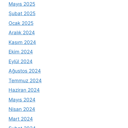
Mayıs 2025
Şubat 2025
Ocak 2025
Aralık 2024
Kasım 2024
Ekim 2024
Eylül 2024
Ağustos 2024
Temmuz 2024
Haziran 2024
Mayıs 2024
Nisan 2024
Mart 2024