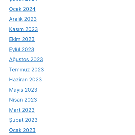
Ocak 2024
Aralık 2023
Kasım 2023
Ekim 2023
Eylül 2023
Ağustos 2023
Temmuz 2023
Haziran 2023
Mayıs 2023
Nisan 2023
Mart 2023
Şubat 2023
Ocak 2023