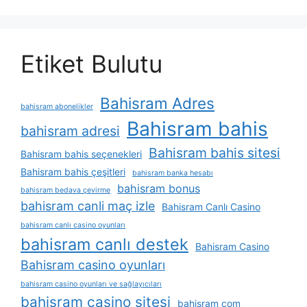
Etiket Bulutu
Bahisram Adres
bahisram abonelikler
Bahisram bahis
bahisram adresi
Bahisram bahis sitesi
Bahisram bahis seçenekleri
Bahisram bahis çeşitleri
bahisram banka hesabı
bahisram bonus
bahisram bedava çevirme
bahisram canli maç izle
Bahisram Canlı Casino
bahisram canlı casino oyunları
bahisram canlı destek
Bahisram Casino
Bahisram casino oyunları
bahisram casino oyunları ve sağlayıcıları
bahisram casino sitesi
bahisram com