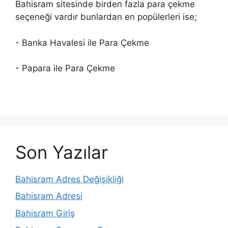
Bahisram sitesinde birden fazla para çekme
seçeneği vardır bunlardan en popülerleri ise;
- Banka Havalesi ile Para Çekme
- Papara ile Para Çekme
Son Yazılar
Bahisram Adres Değişikliği
Bahisram Adresi
Bahisram Giriş