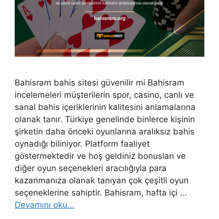
Bahisram bahis sitesi güvenilir mi Bahisram
incelemeleri müşterilerin spor, casino, canlı ve
sanal bahis içeriklerinin kalitesini anlamalarına
olanak tanır. Türkiye genelinde binlerce kişinin
şirketin daha önceki oyunlarına aralıksız bahis
oynadığı biliniyor. Platform faaliyet
göstermektedir ve hoş geldiniz bonusları ve
diğer oyun seçenekleri aracılığıyla para
kazanmanıza olanak tanıyan çok çeşitli oyun
seçeneklerine sahiptir. Bahisram, hafta içi …
Devamını oku…