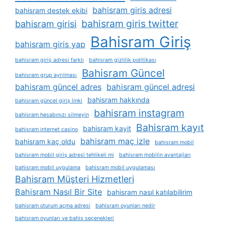
bahisram giris adresi
bahisram destek ekibi
bahisram giris twitter
bahisram girisi
Bahisram Giriş
bahisram giris yap
bahisram giriş adresi farklı
bahisram gizlilik politikası
Bahisram Güncel
bahisram grup ayrılması
bahisram güncel adres
bahisram güncel adresi
bahisram hakkında
bahisram güncel giriş linki
bahisram instagram
bahisram hesabınızı silmeyin
Bahisram kayıt
bahisram kayit
bahisram i̇nternet casino
bahisram maç izle
bahisram kaç oldu
bahisram mobil
bahisram mobil giriş adresi tehlikeli mi
bahisram mobilin avantajları
bahisram mobil uygulama
bahisram mobil uygulaması
Bahisram Müşteri Hizmetleri
Bahisram Nasıl Bir Site
bahisram nasıl katılabilirim
bahisram oturum açma adresi
bahisram oyunları nedir
bahisram oyunları ve bahis seçenekleri