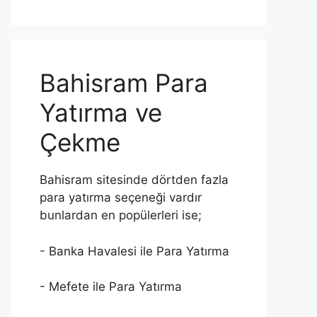
Bahisram Para
Yatırma ve
Çekme
Bahisram sitesinde dörtden fazla
para yatırma seçeneği vardır
bunlardan en popülerleri ise;
- Banka Havalesi ile Para Yatırma
- Mefete ile Para Yatırma