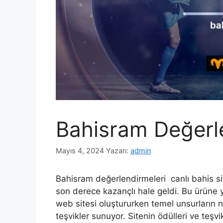
Bahisram Değerl
Mayıs 4, 2024
Yazarı:
admin
Bahisram değerlendirmeleri canlı bahis site
son derece kazançlı hale geldi. Bu ürüne yap
web sitesi oluştururken temel unsurların 
teşvikler sunuyor. Sitenin ödülleri ve teş